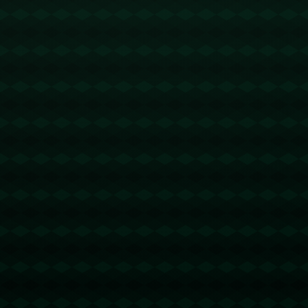
**马竞的青训优势**
马德里竞技的青训营一直以来都是天才球员的摇篮。通过持之以恒的培养，他
们有效地将新秀转化为世界级球星。戈麦斯在马竞青训体系的熏陶下，获得了
良好的成长环境，并能够接受高水平的训练和指导。这样的背景使得戈麦斯在
技术细节上更为成熟，也更具竞争力。
**转会市场的竞争**
在足球的商业化时代，年轻球员的转会不仅是球队之间的竞争，更是一场对未
来的投资。*像鲁本-戈麦斯这样的天才*，自然成为豪门俱乐部的追逐对象。然
而，对于年轻球员来说，选择合适的发展环境和团队支持往往比高额的转会费
更加重要。若皇马成功将戈麦斯招入麾下，势必对球员未来的成长以及两支俱