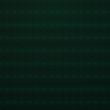
在足球世界里，年轻天才的崛起往往引人注目，他们不仅象征着未来的希望，
也可能成为豪门球队争夺的焦点。最近，根据Relevo的报道，*皇家马德里*对
*马德里竞技*15岁边锋**鲁本-戈麦斯**表现出了浓厚兴趣。这位年轻球员以
其惊人的速度和灵活的技巧成为了众多球探关注的焦点。
**鲁本-戈麦斯的崛起**
鲁本-戈麦斯，年仅15岁，却已成为马竞青训营的明日之星。他的出色表现不仅
在少年联赛中引人注目，也赢得了包括皇马在内的顶级球队的关注。*戈麦斯的
突破能力*和*精准的传球*，让他在比赛中显得与众不同。凭借这些天赋，他被
认为能在未来几年内步入一线队的行列。
**皇马的青训策略**
近年来，皇家马德里在转会市场上逐渐改变了策略，开始注重培养和发掘年轻
天才。这些年来，皇马通过签下诸如维尼修斯和卡马文加等年轻球员，展现了
他们对年轻才能的渴望。引进像鲁本-戈麦斯这样的年轻天才，符合皇马的长期
发展规划，有助于增强球队的未来竞争力。