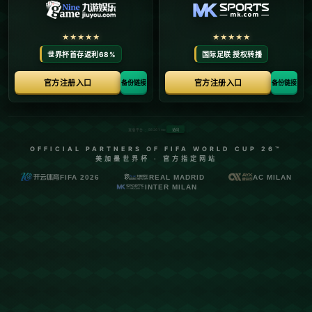
Relevo：皇马尝试挖马竞15岁边锋鲁本-戈麦斯
日期:2026-05-18
**Relevo：皇马尝试挖马竞15岁边锋鲁本-戈麦斯**