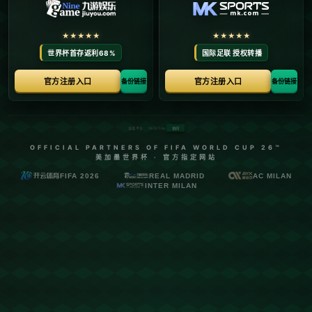
马卡：利物浦开始认为阿诺德不会续约，皇马还没有直
接接触
日期:2026-05-18
**前言：未来的不确定性让人倍感期待与焦虑。随着英超豪门利物浦与后防核
心阿诺德的续约僵局愈加明显，传闻亿万球迷引颈期盼的皇马正在评估这位英
格兰明星后卫的潜在加盟可能。深受关注的转会新闻不仅影响着俱乐部的未来
规划，也在全球足坛引发了广泛讨论。**
**当前形势分析**
在现代足球中，**球员续约**与转会往往成为俱乐部未来发展的重大变量。**
利物浦与阿诺德的续约谈判**似乎遇到了瓶颈。根据《马卡报》，利物浦俱乐