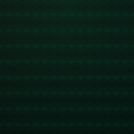
部内部已开始意识到，阿诺德可能不会选择与俱乐部续约。这一态度的转变不
仅让球迷心中充满疑问，也让欧洲其他豪门看到了挖角的良机。
**复杂关系：利物浦与阿诺德**
阿诺德自从进入利物浦一线队以来，迅速成长为球队不可或缺的一员。他不仅
在防守端表现出色，更在进攻中展现出惊人的创造力。然而，**续约谈判中的
不确定因素**使得双方未来关系充满变数。利物浦显然不愿轻易放弃这位青年
才俊，但随着谈判时间推移，俱乐部管理层的担忧逐渐增加。
**皇马的兴趣**
与此背景下，**皇马**自然成为最有可能出手的豪门之一。尽管目前没有进行
任何实质性的接触，皇马一直对世界顶级球员保持浓厚兴趣。阿诺德的多功能
性和成熟的比赛经验，使他成为任何球队争相追逐的理想目标。而对于阿诺德
来说，加盟**皇家马德里**这样的俱乐部，无疑是职业生涯的另一个高峰。
**成功案例：莫德里奇的转会**
回顾历史，不难发现，皇马在转会市场上从不缺乏引进顶级球员的眼光。早
前，莫德里奇从热刺转会皇马，经过一段时间的磨合，现已成为球队的中场灵
魂与核心。同样，阿诺德若最终选择加盟皇马，或许需要时间适应新的联赛和