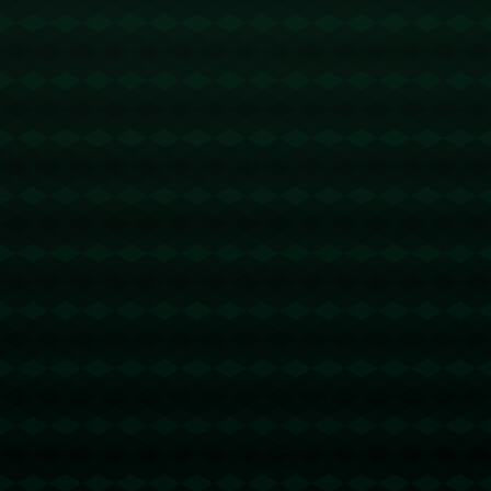
战术，但他在利物浦展现的非凡才华无疑会给皇马的后防增添强劲动力。
**球员的职业生涯规划**
对于阿诺德本人来说，职业生涯正值黄金时期，无论是留在**利物浦**还是转
投其他豪门，选择权都肩负着对未来的深远考量。现代足球商业化程度极高，
球员在体育与经济利益之间权衡取舍已成为常态。阿诺德必须在个人成长和团
队荣誉之间做出明智决策。
**市场动荡与俱乐部的反应**