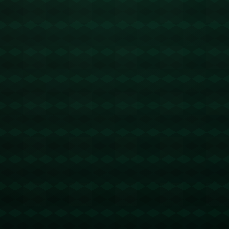
要角色，而海牛在各个关键位置均安排了外援，这种**“5外援”**配置显示了
他们欲在比赛中牢牢掌控节奏的决心。对于北京国安，**张玉宁的缺阵**对他
们的进攻线是一个巨大的挑战，因为他一直是球队锋线的核心。
### 战术与策略分析
国安队的战术布局中，中场的控制力和后防的稳固性是他们的立足之本。通过
外援的高水平传控技术，国安希望能够压制对手的进攻，这就需要多名外援的
密切配合。而**张玉宁**的空缺则需要其他国内球员挺身而出，弥补攻击力的
不足。相反，青岛海牛利用5名外援的灵活搭配，更加注重于快速反击及边路突
破。他们希望在国安后防放松的一刹那，直接打穿防线直捣黄龙。
### 历史对战与胜负关键
回顾两队的历史对决，可以发现双方势均力敌。虽说国安在整体实力上稍占上