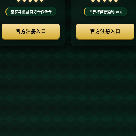
格兰赛季最佳，帕尔默社媒转发小时候
日期:2026-05-18
之路**
长故事。帕尔默，这位在本季英格兰赛场上大放异彩的球星，就
。最近，帕尔默在社交媒体上转发了一张小时候和现在的对比照
子还在沉浸在玩乐中时，他已经在为自己的足球梦付出努力。那
。他在青少年时期便展现出了非凡的足球天赋，这一点从他的对