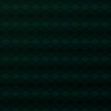
，他对自己的严格要求让他在技术和身体素
。