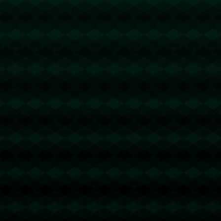
支持。在职业生涯的关键时刻，他总能得到团队的帮助和理解，