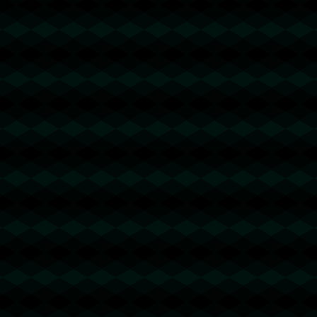
偶像。他的故事告诉我们，只要保持激情和
事，未来还将继续书写，而他在绿茵场上的
后退役的门将：当时很崩溃，现在不记恨他
:0512-7295257
邮箱:admin@28toto.com