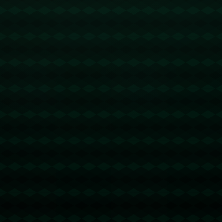
更多美好展望。此外，本次赛事还吸引了许多来自邻近省份的游客，他们不仅
为钓鱼比赛而来，更多的是为感受武山的独特魅力。这说明钓鱼赛事对推动地
方旅游业的作用不可小觑。
在赛事的组织上，主办方精心准备，所有环节都进行了周密安排，从报名、场
地布置，到裁判的评判标准，都体现出专业和公正。本次赛事不仅是钓鱼技术
的比拼，也是参赛者们心理素质和应变能力的考验。我们看到有选手在鱼群难
以钓获的情况下，运用创新策略，冷静应对，最终逆袭夺得奖牌，这样的例子
不胜枚举。
**一位来自兰州的参赛者李先生**，在采访中兴奋地表示：“这次比赛让我不仅
仅是体验了钓鱼的乐趣，更结识了很多志同道合的朋友。比赛过程充满挑战，
但收获的友谊和经验是无价的。”他的经历是诸多参赛者的缩影，也反映出钓鱼
这项运动所带来的丰富内涵。
钓鱼作为一项集结智力与体力的运动，越来越受到大众的喜爱，在休闲娱乐和
竞技体育之间找到了完美的平衡。本次甘肃省钓王争霸赛的成功举办，进一步
提升了钓鱼运动的影响力，促进了甘肃省体育事业的发展。
总结来看，*2024年甘肃省钓王争霸赛在武山的成功举办*不仅是一次技术和策
略的较量，更为参赛选手和观众提供了一次难得的休闲和文化交流的机会。通