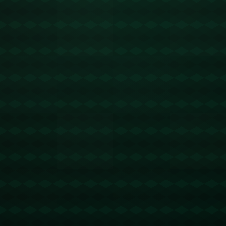
2024年甘肃省钓王争霸赛于近日在风景如画的武山县圆满落幕。这场汇聚了全
省钓鱼精英的赛事，不仅让钓鱼爱好者们一展身手，也为当地经济和旅游业的
发展带来了新机遇。
*甘肃省钓王争霸赛*作为一项备受瞩目的钓鱼赛事，今年延续了以往的高规
格、高水准。比赛选择在**武山**这一得天独厚的自然环境中进行，显示出主
办方对比赛场地的深刻考量。武山位于甘肃省中部，以其壮丽的山川、丰富的
水资源著称，为本次比赛提供了优越的自然条件。
**武山的自然魅力**吸引了大量观众和游客。随着比赛的深入，当地的餐饮、
住宿等服务业也迎来了前所未有的热潮。而这些也为武山县未来的发展埋下了