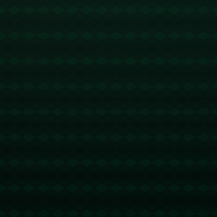
**，夺回了比赛的主动权。这一系列的操作不仅体现了TES选手的高超技艺，
也反映了他们在赛场上的**强大心态素质**。
对于电竞选手而言，**心理素质**是能否成功逆袭的重要因素。在极大的压力
面前，TES战队没有因为经济的劣势而自乱阵脚。相反，他们通过不断的调整
战术和策略，抓住对方的细微失误，实现了一次次令人震惊的**局势反转**。
这种在绝境中坚持不懈的精神和强烈的胜负欲，是助力他们翻盘的重要原因。