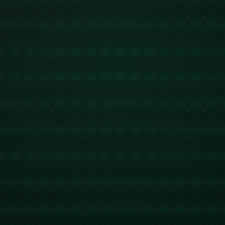
**瞬间反转**是这场比赛的关键词。在比赛的前期，TES战队由于多次失误，
导致经济明显落后于对手。然而，比赛的走向在一次关键团战中发生了戏剧化
的转折。此时，对手凭借着经济优势，企图直接进攻TES的大本营。然而，
TES战队展现出了**极强的抗压能力和冷静的决策**。在这次团战中，TES通
过完美的技能衔接和团队配合，不仅击溃了对手的进攻，还反追至对方的基
地，直接将经济差距缩小了一大截。
接下来，TES战队通过合理的资源分配和严密的战略布置，逐渐缩小了与对方
的经济劣势。在此期间，他们不断利用对手的失误，扩大自身的优势。特别是
在地图资源的控制上，TES充分运用了**精准的视野布控和精妙的伏击战术