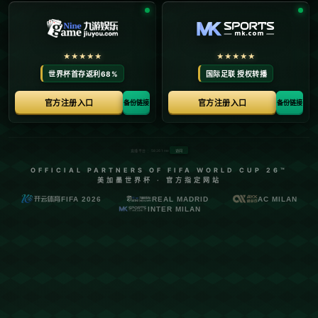
郑钦文以2-0战胜汤森德，赛后揭秘他的胜利关键.
日期:2026-05-18
**郑钦文以2-0战胜汤森德，赛后揭秘他的胜利关键**
在国际网坛的激烈争夺中，中国网球新星郑钦文再次用实力证明了自己。她在
一场备受关注的比赛中，以**2-0**战胜了美国球员汤森德，展示了她现阶段
的成长与稳健。赛后，很多球迷对郑钦文的胜利充满好奇：她是如何在这场激
战中脱颖而出的？这篇文章将深度解析郑钦文的比赛表现，揭示她制胜的关
键。
### **技术与战术的完美结合**
郑钦文的胜利首先归功于她对技术和战术的巧妙融合。在整场比赛中，可以清