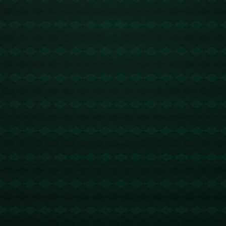
在足球世界里，**约翰·特里**和**何塞·穆里尼奥**的名字总是能够引起热
议。作为切尔西的传奇队长，特里在蓝军的贡献不容小觑，而穆里尼奥作为教
头，他的钛金战术和管理方式同样令人瞩目。然而，两者之间的微妙关系，尤
其是当穆里尼奥对特里的评价直言不讳时，曾在球队内部激起不小的涟漪。
**卓越的领导与不妥的评价**
约翰·特里不仅是切尔西的核心防线，更是更衣室里的精神领袖。当穆里尼奥直
言特里表现不佳时，很多切尔西球员开始对穆里尼奥的管理方式心生不满。在
职业足球的世界中，教练和球员之间矛盾并不罕见，但一种公开贬低自己队长
的方式难免显得不妥。切尔西内部的不和，也许正是从那时起埋下了种子。
**切尔西球员的逐渐反感**
作为切尔西的灵魂人物，**特里**的地位毋庸置疑。然而，当穆里尼奥将批评
公开化，球队内部的氛围也因此变得紧张。部分球员认为，**教练应该在私下
交流中指出问题，而不应在媒体面前贬低球员**。这种做法不仅损害了特里的