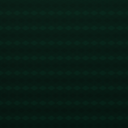
球队的替补席同样值得关注。例如，年轻球员德保罗本赛季也曾多次在末尾阶
段替补登场并贡献进球或助攻，展现出令人赞叹的“大心脏”表现。这种多点开
花的战术安排，让球队在比赛中始终保持威胁性，即便是逆风局也能够通过替
补席找到破局之法，充分体现了球队的深厚板凳实力。
### **战术与心理结合，马竞展现传统与创新的融合**