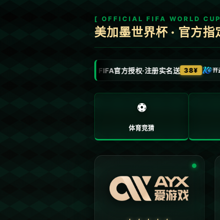
公司新闻
技术问题