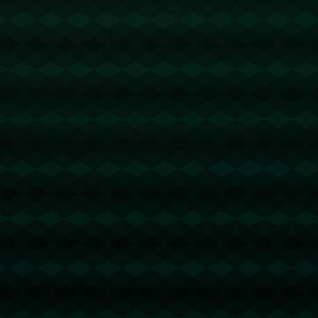
他们高超的技艺和优雅的飞行姿态。观众不仅感受到滑翔伞的速
定了坚实的基础。
技赛事，更是对滑翔伞文化的推广和普及。随着赛事的临近，我