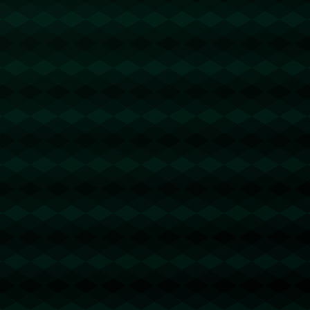
度与激情，也了解到民族与自然相融合的独
们期待着钦州再一次成为滑翔伞运动的焦