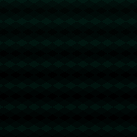
康复治疗，将退出本赛季后续比赛.
下一篇：19岁混血前