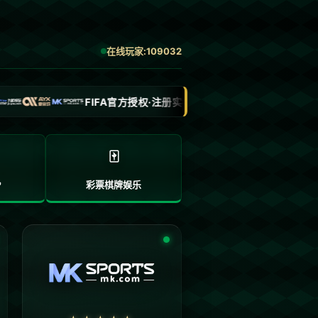
闻资讯
联系我们
0512-7295257
News
新闻中心