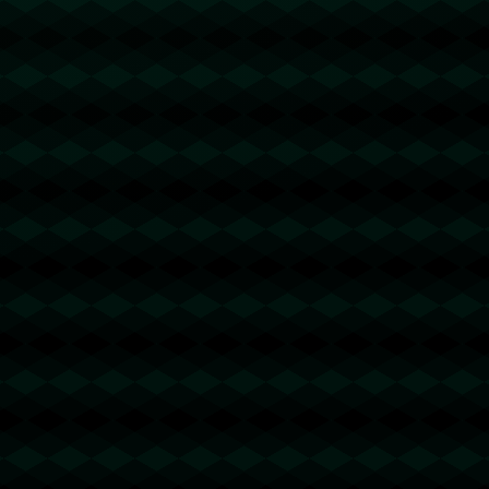
锋苏宇亮为国青进球！16岁中超首秀&留洋.