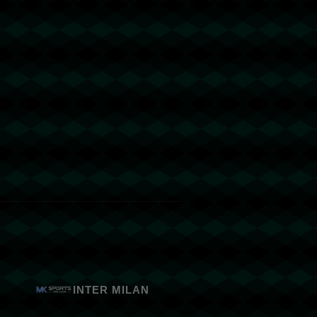
:0512-7295257
邮箱:admin@28toto.com
关于我们
产品中心
新闻资讯
联系我们
28