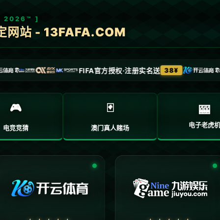
网站首页
公司简介
产品中心
新