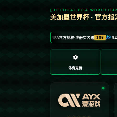
公司新闻
技术问题