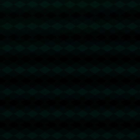
，广东队看到了重返赛场巅峰的曙光。这次