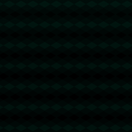
-------------------------------------
败的魔咒，更为球队未来的成长铺平了道路。**在伯克的领衔下
，力求每一次战斗都能再创佳绩。