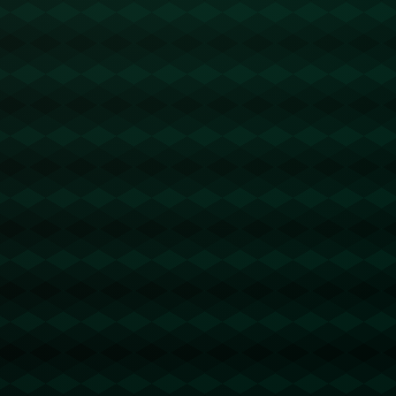
地，**无论是梅西、哈维还是伊涅斯塔，**他们的成就在巴萨
，巴萨逐渐失去了往日的吸引力。
身为巴萨一员的荣光。然而，俱乐部无法抑制的财政困难、薪资
马尔的离开，**这一现象在球员中引起了广泛的关注，俱乐部亦
**
从梅西的出走到格列兹曼的回归马竞，这都暗示着巴萨的内部潜在
他职业球员，处在生涯上升期的年轻球员更容易倾向于选择一家
萨曾经代表着无可争议的足坛巅峰，现在的困境却要求球员付出
力**
更多的选择**，他们可以评估自己的价值，选择最符合个人和职
的问题愈加明显。
面，俱乐部尝试通过引进年轻有潜力的球员以补充球队实力，同
在，不可一蹴而就。
巴萨的优势与局限。在这样的背景下，他的决定不仅关乎个人发
所展现的辨别力已然证明他对职业生涯有着清晰的规划。
意在巴萨长期驻足，将考验俱乐部在新时代的调整能力与领导智