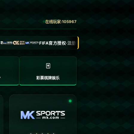
闻资讯
联系我们
0512-7295257
News
新闻中心