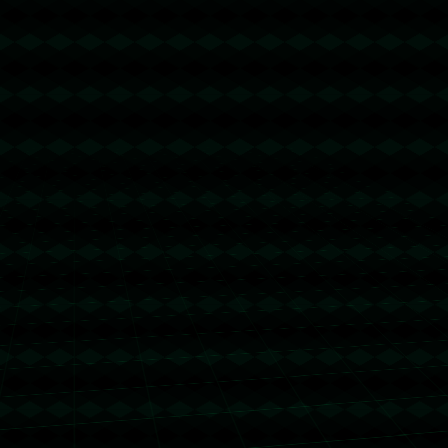
笑到最后？我们拭目以待**。
上一篇：俄美总统通话？俄方不置可否.
下一篇：20／21賽季歐冠小組賽第6輪拜仁慕尼黑2-0莫斯科火車頭 舒波莫廷
與聚勒先後建功.