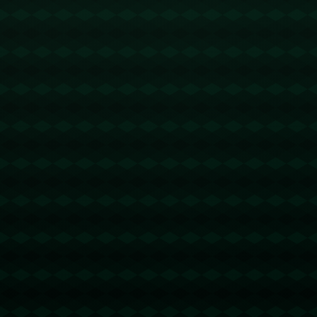
相比之下，*鹈鹕队*在本赛季的表现同样令人印象深刻。与*奇才队*的比赛
中，他们显示了清晰的战术规划和坚定的执行能力。**鹈鹕队在防守端的强势
表现使得奇才找不到突破口，同时他们在进攻端总能找到成功的路径。**
案例中，*鹈鹕队*的明星球员再次成为比赛焦点。他们不仅在关键时刻表现出
色，更在整个赛季中维持了稳定的发挥。这种稳定性使得鹈鹕队在面对各种对
手时游刃有余，并能在积分榜上不断攀升。
### *NBA新趋势*：团队协作与战略布局
这些比赛结果不仅仅是单场赛事的成败，更预示着*NBA的战略布局*与团队协
作在现代篮球中的重要性不断上升。*雷霆队*和*鹈鹕队*的成功表明，有效的
团队合作和灵活的战术调整是赢得比赛的关键。在联赛日益激烈的竞争环境
中，这两支球队的表现为其他对手提供了宝贵的经验。