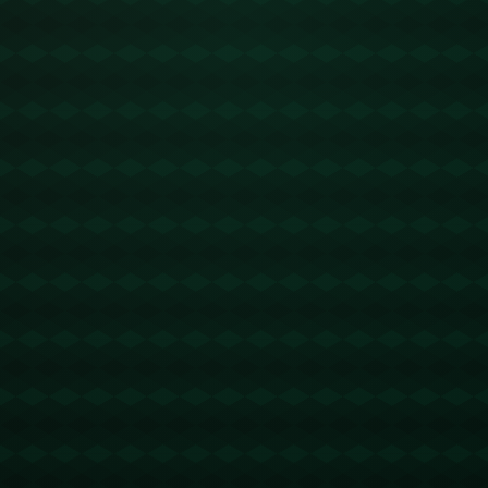
在本赛季初期，*雷霆队*被许多分析师认为是一支重建中的球队。然而，在教
练和球员之间默契的配合下，他们迅速转变为西部不可忽视的力量。这一连胜
记录不仅证明了他们的团队协作能力，也彰显了新星的出色表现，比如新秀后
卫展示出的极佳控球技能和得分能力。
**在对抗卫冕冠军的比赛中，雷霆队的战略布置无疑是取胜的关键。通过合理
的阵容安排，他们有效地压制了对手的进攻节奏，同时保持自己的进攻效率。
**这场比赛不单纯是技术的较量，更是心态的比拼。*雷霆队*的球员显示出无
畏的比赛心态和不屈的意志，使他们能够在困难面前坚持到底。
### *鹈鹕*：稳定提升的实力