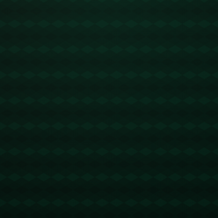
在足球的世界中，激烈的马德里德比总是引人注目，而这场比赛通过一个充满
悬念的*点球大战*，皇马最终淘汰了马竞，这一结果引发了广泛的讨论。然
而，比结果更值得关注的是比赛背后球员们的心路历程，尤其是马竞后卫吉梅
内斯表达的深切感怀，他对队友们的支持和不屈不挠的精神表示由衷的感谢。
**赛后感言展现团队精神**
在这样一场紧张刺激的比赛中，*马竞后卫吉梅内斯*的感言充满了敬意和激
励。他赞扬了队友们的拼搏精神，即便在面对强大对手时也毫不退缩。他说：
“虽然最终结果不如预期，但我为每一个队友的付出感到骄傲。”这句话不仅仅
是对队伍的认可，更是一种坚韧不拔、团结一致的象征。
**点球大战的战术分析**
点球大战常被视为心理素质与技术能力的双重考验。在这场比赛中，*皇马凭借
球员们稳定的心理和精湛的球技*赢得胜利。马竞在之前的比赛时间里展现出了
顽强的防守，尤其是吉梅内斯的精准拦截和团队合作，不断为球门筑起坚强壁
垒。但在点球大战中，注重战术的细节和球员自主的临场发挥成为胜负关键。