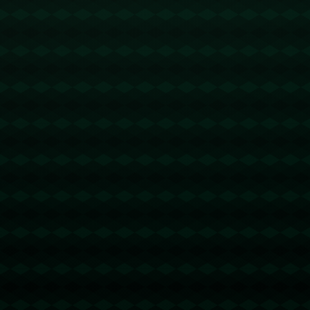
**心理调整与技术实践**
通过分析可以看到，点球大战对球员心理的要求极高。在巨大压力下，马竞球
员虽然仍然踢出了个人水平，但此时对手皇马球员展现了更强的心理韧性和比
赛经验。例如，皇马门将的*敏捷反应阻止了数次进球机会*，这些亮点成为赛
后球迷和专家关注的焦点。
**提升自身经验的机会**
吉梅内斯提到，尽管被淘汰出局，但比赛对于全队来说是一种提升自我的宝贵
经历。在赛后的团队会议中，教练团队分析了比赛中的得失，并制定了更加细
致的训练计划，以便在未来的比赛中能够更加游刃有余。这种转变思路的幅度
也为马竞在接下来的赛季中奠定了更好的基础。
**案例分析：过往德比的经验**
回顾以往的马德里德比，马竞和皇马之间的每一次对决几乎都成为经典战役，
尤其是2014年的欧冠决赛。当时，马竞虽以微弱差距遗憾落败，但每次对阵积
累的经验教训，促进了球队在战术上不断创新与发展。这也彰显了马竞作为强
势参赛者的地位，无论胜负，球队的发展理念始终如一。
**总结与展望**
尽管这场*点球大战*的结果可能让一些马竞球迷感到失望，但正如吉梅内斯所