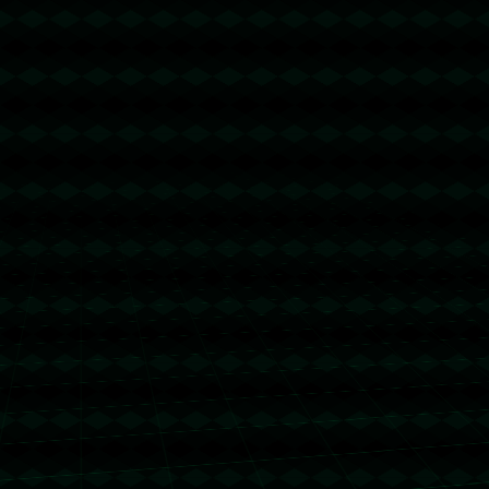
上一篇：是不是多虑了？日本媒体：王子铭进球效率很高，日本队需格外当心.
下一篇：越鬧越大 ｜西甲向紀律委員會舉報 投訴皇馬指責球證不公.
地址:辽宁省本溪市本溪满族自治县碱厂镇