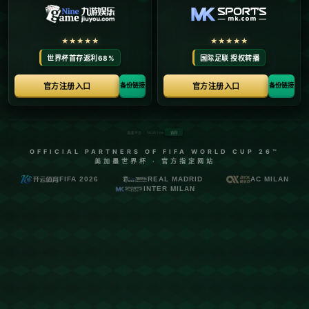
独行侠报价哈登13亿，浓眉招募加盟，欧文承诺巅峰恢
复.
日期:2026-05-18
**独行侠报价哈登13亿，浓眉招募加盟，欧文承诺巅峰恢复：三大巨星或掀
NBA新篇章**
近年来，NBA自由市场的风云变幻一直牵动着球迷的心，而最近的一波热门新
闻更是令人热血沸腾。**独行侠报价詹姆斯·哈登13亿重金、安东尼·戴维斯亲
自招募加盟、凯里·欧文承诺恢复巅峰状态**的消息，再次引发了对这支球队未
来发展的激烈讨论。如果这些传闻成真，独行侠有望打造超级三巨头，从而彻
底改变西部格局。