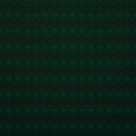
---
### **哈登的超级合同：豪赌未来得分王**
詹姆斯·哈登一直是联盟中的顶级得分手，他的招牌式后撤步三分和极具威胁的
造犯规能力，让他成为球队的进攻发动机。近期传出的独行侠13亿美元报价事
件，无疑向外界传递了一个信号：他们渴望即时崛起。
例如，根据德克·诺维茨基领导的往日辉煌，独行侠始终聚焦于招募强力球员。
但是，对比稍显平淡的近几年战绩，球队迫切需要一个改变命运的招牌巨星，
而哈登恰好拥有这种潜质。执掌核心控球的哈登将为独行侠提供稳定的进攻输
出，同时增强球队整体竞争力。
值得注意的是，虽然13亿的报价数字显得尤为“疯狂”，但从哈登的赛场贡献来
看，这一投资或许值得一搏。然而，球队还需考虑哈登近年来受到质疑的状态
波动以及防守端的弱势。
---
### **浓眉亲自招募：打造内线简化得分难题**
**安东尼·戴维斯的加盟传言也成为了讨论的焦点。**浓眉哥，被认为是联盟中
最全能的内线之一，他的攻防一体属性和篮板控制力可以极大补强独行侠的弱
项。如果浓眉愿意响应邀请来到达拉斯，与哈登形成一内一外的恐怖组合，独