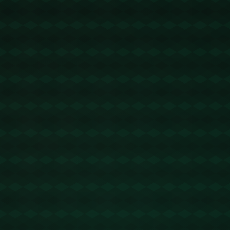
决策逻辑。
### 坎比亚索表现突出，续约筹备正当时
在2022年重返尤文图斯之后，坎比亚索的表现迅速吸引了外界关注。这位年轻
的意大利左后卫以其**强大的对抗能力、稳定的传中和跑动覆盖**成为球队边
路的稳定输出点。特别是在本赛季，他频频出现在意甲的关键时刻，从攻防两
端显现出不可忽视的价值。
目前，坎比亚索的合同在2025年底到期，而尤文的**续约意向**显然并非空穴
来风。对于一支注重长期规划的俱乐部来说，提早锁定潜力股是保持竞争力的
必要条件。而坎比亚索作为*义大利本土青训明星*，符合尤文近年来致力于年
轻化战略的核心诉求（例如此前续约的法乔利、米雷蒂也证明了这一点）。续
约不仅可以巩固球员的球队归属感，更能提升其未来在转会市场上的身价。