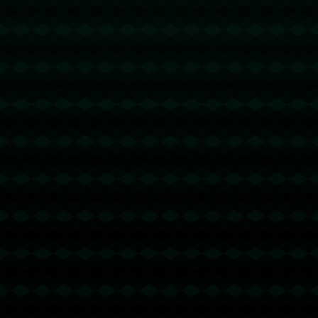
### 结语：策略背后的务实与远见
无论是加紧续约坎比亚索，还是考虑出售基恩与伊令，这些决定都延续了尤文
的商业化与竞技化双轨规划。从坎比亚索的逐渐崭露头角，到基恩和伊令面临
的市场选择，可以看出俱乐部对于“现在”与“未来”的平衡考虑。对于广大球迷
而言，尤文的决策不仅关乎成绩，也关乎球队长线发展的成功可能性。