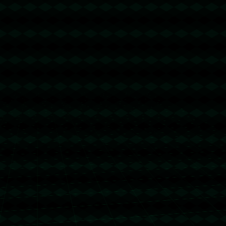
上一篇：放下日本第一的自尊只为追梦，河村勇辉在NBA自己做饭、自学英文.
下一篇：哈？阿森纳秘密推出相亲活动，为单身阿森纳球迷牵线搭桥.