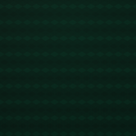
效激活球队在进攻端的多样性。
上海地区长期以来被视为中国足球的重要人才储备地，其背后原因离不开上海
足球文化的积淀和俱乐部重视梯队建设的坚持。在此次U20国足与泰国国青的
首发名单中，海港与申花再次证明了上海双雄在中国足球青训中的重要地位。