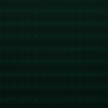
### **对比分析：中泰青年足球实力差距何在**
本场比赛中，中国队首发名单的这些亮点球员无疑承担着重任，而泰国国青的
首发同样不乏技术流选手。近年来，泰国足球凭借灵活细腻的踢法在亚洲范围
内逐渐崭露头角，尤其是在青年梯队建设方面，泰国采取“海外输出+本土培养”
的模式，取得了较为显著的成效。
例如，泰国队中多位球员曾留洋于日本和欧洲联赛，其整体风格偏重技能类
型，这给中国队的防守策略带来了一定挑战。但从长远来看，中国队在身高与