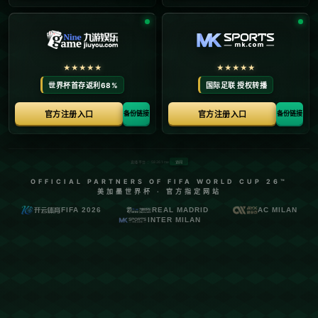
U20国足vs泰国国青首发：泰山队4人在列，海港、申
花各一人.
日期:2026-05-18
**U20国足vs泰国国青首发：泰山队4人在列，海港、申花各一人，青年足球热
点解读**
在国际青年足球的舞台上，每一次比赛都充满着期待与看点。近日，中国U20
国足对阵泰国国青的焦点战引发了广泛关注。本场比赛公布的首发名单中，不
难发现各地俱乐部的优秀球员悉数亮相，其中来自山东泰山队的4名球员成为了
瞩目的焦点，此外，上海海港和上海申花各派出了一名实力代表。这样的阵容
分布，不仅体现了中国足球青训的区域特色，也引发了关于未来国足发展的诸