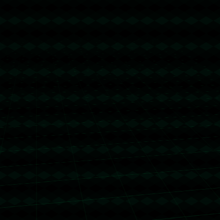
地址:辽宁省本溪市本溪满族自治县碱厂镇
电话:0512-7295257