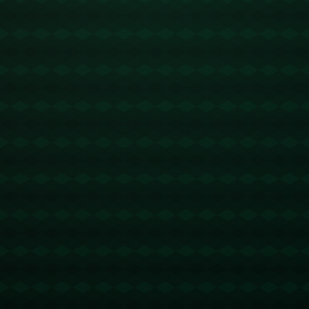
阿森納和熱刺——似乎享有某種“特權”，這讓不少球迷感到不滿和憤怒。以
往，這些強隊即使違規，所受到的懲罰也往往不如其他球隊來得嚴厲。這正是
埃弗頓球迷所抗議的，他們認為英超對待各球隊的方式欠缺公正性。
具體來說，埃弗頓因為某些原因被處以罰分決定，這直接影響了球隊在聯賽中
的排名和未來的發展機會。球迷與此同時舉例指出：**“為何在金融違規方面，
特定球隊屢屢犯規卻能全身而退？”**這類執法不一致的行為引發了更大的爭
議。
**案例分析：曼城的FFP調查**
在這場辯論中，曼城的金融公平競技政策(FFP)調查成為了具體案例。2019
年，曼城因涉嫌違反FFP被歐洲足球協會聯盟(UFA)處以禁賽和罰款，但隨後
曼城通過上訴成功撤銷禁賽令，僅支付了相對較低的罰款。此事件讓很多球迷
質疑：**"為何財力雄厚的Big6可以通過財務和法務手段規避制裁？"**
**公平性與競爭的再思考**
足球比賽的魅力之一就在於它的不可預測性，任何球隊隨時都有機會扭轉局面
獲得勝利。然而，當裁判與管理機構的決策開始顯示偏向時，這種競爭的公正
性便被損害。許多球迷認為，這種不透明的管理可能導致小球隊喪失原有的競
爭潛力，提升了巨頭球隊壟斷勝利的可能性。