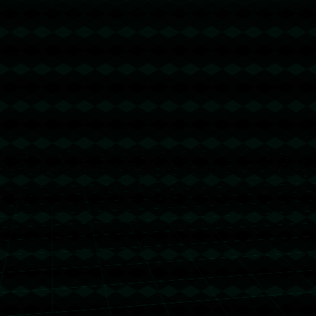
地址:辽宁省本溪市本溪满族自治县碱厂镇
电话:0512-7295257