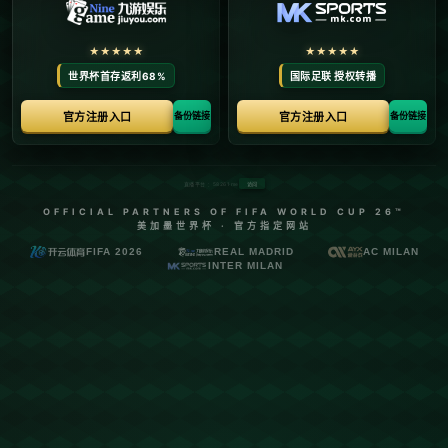
[NBA]詹姆斯豪取40分 湖人客场战胜开拓者.
日期:2026-05-18
**前言**
在NBA的炙热赛场上，每一场比赛都是扣人心弦的精彩对决，而当巨星勒布朗·
詹姆斯**豪取40分**时，这场比赛注定成为球迷们津津乐道的话题。在最近一
场激烈对决中，洛杉矶湖人队在客场挑战波特兰开拓者队，凭借詹姆斯的出色
表现，以一场胜利扬眉吐气。本文将带您深入解读这场比赛，为您解析湖人队
如何在敌方主场取得胜利以及詹姆斯的卓越表现对球队的意义。
**比赛回顾与精彩瞬间**
这场比赛对于洛杉矶湖人队而言意义非凡。开拓者队一直以来都是西部劲旅，