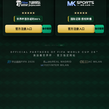
武磊入圍亞足聯世預賽最佳球員評選名單.
日期:2026-05-18
**武磊入围亚足联世预赛最佳球员评选名单：中国足球的高光时刻**
近年来，中国足球虽然在国际赛场上屡遇挑战，但也有不少值得骄傲的时刻。
日前，一则激动人心的消息传来：中国足球的代表性人物**武磊**成功入围了
**亚足联世预赛最佳球员评选名单**。作为中国国家队的头号射手，武磊的入
围，不仅是对他个人的肯定，更是对中国足球长期努力的认可。这一消息瞬间
引发了球迷与媒体的高度关注。
### **武磊为何能够进入亚足联世预赛最佳球员评选？**
武磊的入围可谓实至名归。这位中国足球的明星自登陆西班牙人俱乐部后，快