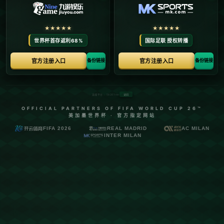
湖人锋线大将状态不稳，第四得分手急需复苏，球队能
否迎来转机？.
日期:2026-05-18
**湖人锋线大将状态不稳，第四得分手急需复苏，球队能否迎来转机？**
在现今竞争激烈的NBA赛场上，洛杉矶湖人队正面临着一些棘手的问题。球队
的命运常常受到核心球员状态的影响，而湖人队的锋线大将和第四得分手目前
都表现不佳，这让球队陷入了困境。那么，湖人队能否迎来转机呢？**