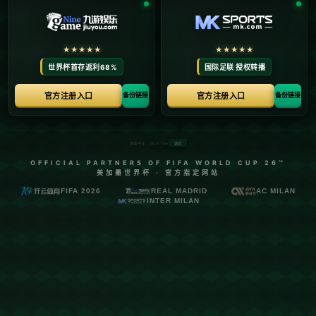
拉锯战终于完结！切尔西和马竞将分别引入费利克斯和
加拉格尔.
日期:2026-05-18
**拉锯战终于完结！切尔西和马竞将分别引入费利克斯和加拉格尔**
在现代足球的竞技场上，球员的转会动态一直是球迷们关注的焦点。本次的转
会窗中，切尔西和马德里竞技的交易让无数人拭目以待。*随着拉锯战的结束，
费利克斯和加拉格尔这两位天才球员也即将开启他们的新篇章。*本文将深入探
讨这两位球员的转会及其对于两家俱乐部的可能影响。