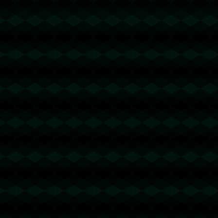
0卡利亚里队.