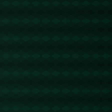
的光辉纪录，还以大胆启用年轻球员而闻
清晰看到，广东男篮正在通过系统化的训练