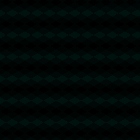
上一篇：意甲：劳塔罗破球荒 国际米兰队3-