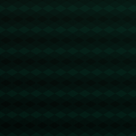
### **系统化训练：锻造全能型球员**
为了提高培养年轻球员的成功率，广东男篮
后教练接受采访时提到，广东队更加注重训
*例如，在这场大胜中，球队重点培养的年
球队制定了体能训练与脚步防守专项课程。
---
### **成功案例：年轻球员闪耀赛场**
广东队近年来在年轻球员方面已收获不少成
外界一致认可。这场比赛中，胡明轩继续稳