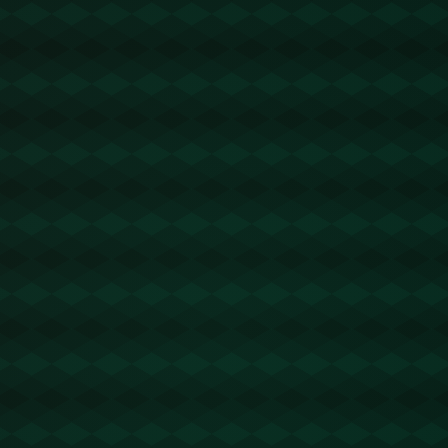
直是最具竞争力和关注度的球队之一。他们不仅拥有一系列夺冠
赛再次证明了自己的强大实力。更重要的是，这场比赛让球迷们