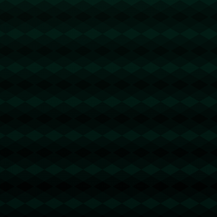
小前锋李姓球员。**他在与宁波的比赛中贡献了15分，并完成
这场出色的表现得益于此前教练团队设计的针对性训练。
更体现了他们在年轻球员成长方面的长远布局。不同于部分球队
低球队整体年龄层。这样的做法，既增强了球队的竞争力，也具备
吸收国外先进的培养理念。这场与宁波的比赛，仅是广东男篮大
男篮在CBA中的长期霸主地位。
练、系统化训练、大胜宁波、CBA**