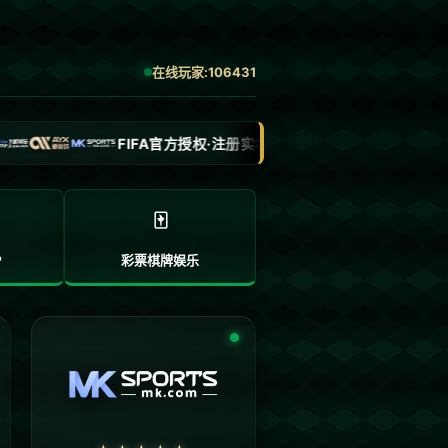
闻资讯
联系我们
0512-7295257
News
新闻中心