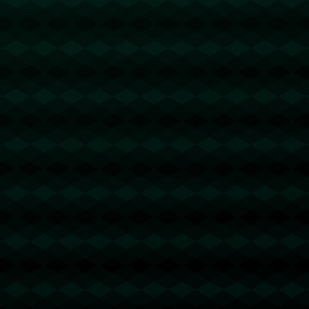
数次关键抢断，让对手难以招架**。值得注
追求短期效益，广东始终坚持从根本上改造
更强的抗风险能力。
力推动年轻球员发展的一个缩影。球队管理