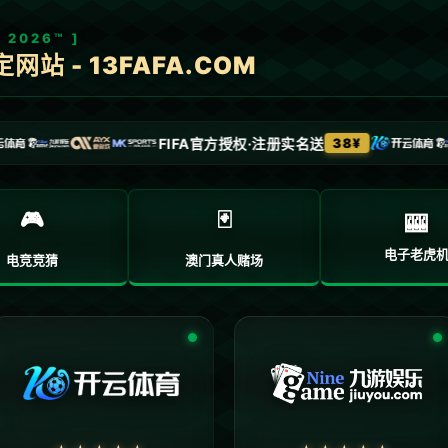
网站首页
公司简介
产品中心
新