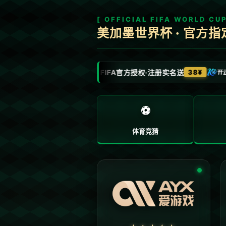
公司新闻
技术问题