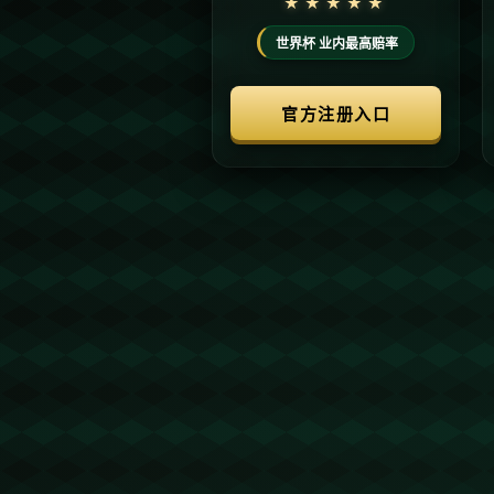
广东
**广东男篮大胜宁波，重视年轻球员成长和
**前言：**