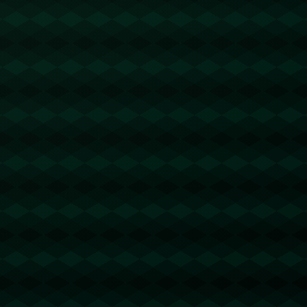
素质强化，每一环节都经过精细设计。在赛
。
练的成果密切相关。*针对他的技术短板，
在攻防两端更加立体化。
不仅在上赛季帮助球队重返巅峰，还赢得了
整体进步。