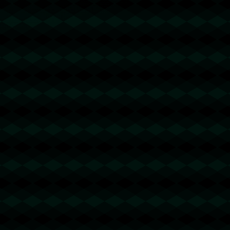
下一篇：科画丨流感来袭 科学做好个人防护.