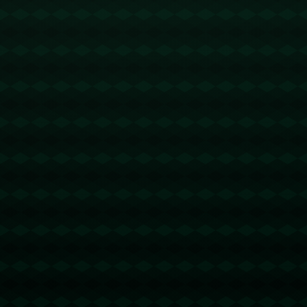
合。在这之前，绝杀曾多次出现于他的生涯，清晰地展示了他的篮球智慧和执
行能力。这次也不例外，通过分析对手的布局和赛场动态，詹姆斯为自己开辟
了一条通向篮筐的道路。正是在这条路上，他呈现出了无与伦比的篮球天赋。
值得注意的是，这场比赛并不仅仅关于詹姆斯个人的耀眼表现，而是展示了团
队合作的重要性。湖人队在整场比赛中齐心协力，调度战术，严密防守，为詹
姆斯创造了绝杀的机会。**团队合作**成为胜利的关键要素，而詹姆斯的个人
英雄主义则是对这个团队的完美补充。
最后，通过这一场惊心动魄的比赛，我们不仅看到了顶级篮球运动员的能力，
也感受到了篮球作为一种文化的深刻影响力。印城化身“紫金主场”不仅代表了
比赛的胜利，更突显了篮球在全球范围内的普及与热爱，这种热情让比赛成为
不止于胜负的超越体验。**篮球文化**的火花在这里再一次燃烧，我们期待着
下一次，目睹历史在现场重演。