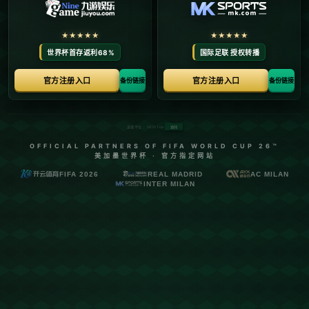
现场 印城化身“紫金主场”詹姆斯愤怒变身送绝杀.
日期:2026-05-18
**现场 印城化身“紫金主场”詹姆斯愤怒变身送绝杀**