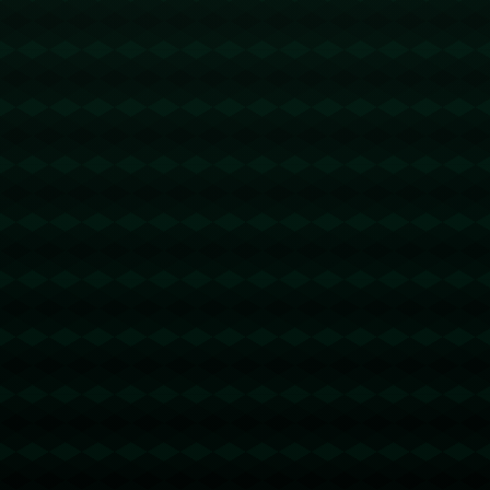
一波又一波的进攻浪潮，不断压迫对手阵型，迫使沙特频频犯错。
**4. 对手的心理压力与应对策略**
尽管中国队处于不利局面，但对于沙特队而言，他们同样面临巨大的心理压
力。作为主场作战的一方，沙特队自然希望借助**主场优势**顺利晋级。在这
种情况下，过高的预期反而可能成为他们的负担。而中国队正是利用了对手的
心理波动，通过稳扎稳打和快速反击不断拉锯比赛节奏，最终在客场成功反
超。