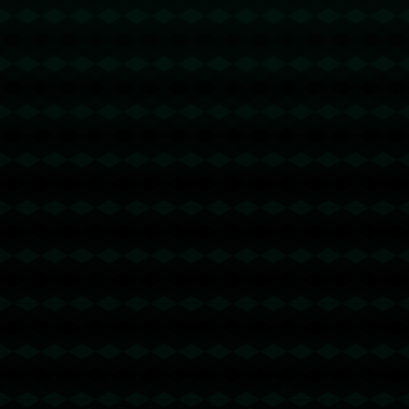
**5. 实力与心理双重升华**
中国男足的逆袭不仅仅是技巧层面的胜利，更是一种心理层面的升华。在经历
了连败打击之后，球队并没有急于求成，而是选择沉淀下来，认真分析问题并
积极调整状态。**这种自我调整与反思的能力，无形中提升了球员们的自信与
实战水平，使他们在关键时刻实现了逆转。**
综合来看，中国男足通过自身的不懈努力与执着追求，在万众瞩目的焦点战中
成功逆袭。这场胜利不仅是对球迷期待的一种回报，更体现了中国足球未来的
无限可能性。正如那句话所言：“**有志者，事竟成。**”这次晋级，无疑是中
国足球在探索前行道路上的重要一步。
上一篇：稳定！中超上赛季前四齐赢球 海港防线再送礼4场丢10球_比赛_鹏城
_古斯塔沃.
下一篇：[视频]【代表委员履职故事】陶勋花：加强数字乡村建设 助力乡村振
兴.