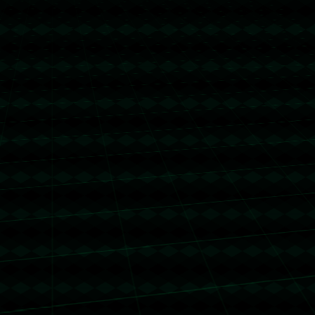
地址:辽宁省本溪市本溪满族自治县碱厂镇
电话:0512-7295257
邮箱:admin@28toto.com
Copyright 2024
多多28大舞台 - 有梦你就来
All Rights by
多多28