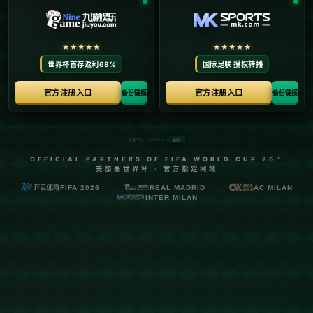
晚上八点！中国男足三连败后将客场击败沙特晋级，小
组第二出线.
日期:2026-05-18
**晚上八点！中国男足三连败后将客场击败沙特晋级，小组第二出线**
在琳琅满目的体育新闻中，这一则消息无疑吸引了众多球迷的目光：“晚上八
点！中国男足三连败后将客场击败沙特晋级，小组第二出线。”这不仅激励着每
一位期待国足崛起的中国球迷，也为亚洲足球格局描绘了一幅引人注目的画
卷。那么，中国男足是如何在不被看好的情况下逐步逆袭的呢？
**1. 坚持不懈的韧性与拼搏**