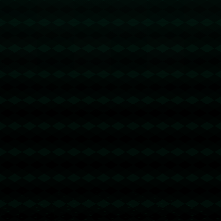
术高手，更是将个人意志与团队目标完美结合的范例。他追求简单而致命的传
球，**正如他的名言所述**，足球是一种用脑踢的运动。梅西的每一次直塞
球，都是他对足球哲学的生动演绎。
**结语**
梅西的精彩直塞，总是让人们铭记于心。这种**简练而直接的传球风格**，不
仅展示了他个人的巅峰技巧，也为足球这项运动注入了无尽的魅力。从荷兰到
现在，梅西用一次次神级助攻告诉世人，他始终立于世界足球的巅峰。
上一篇：说得对，3分球是关键，太阳队的布拉德利·比尔直言惨败猛龙队.
下一篇：英超最熱門新星——埃文-弗格森是否可以接班凱恩？.