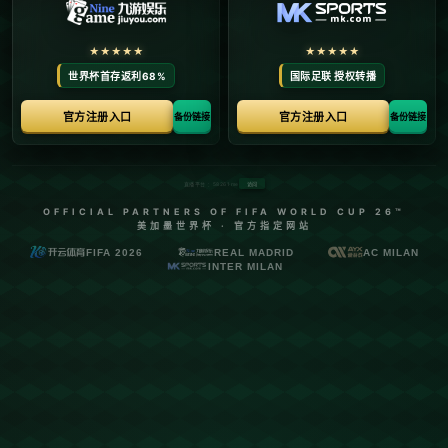
精妙！梅西再现精彩直塞，让你想起踢荷兰那记神级助
攻了吗？.
日期:2026-05-18
**前言**
足球场上的魔术师——莱昂内尔·梅西，总是能够在关键时刻让人惊叹不已。无
论是他那无与伦比的盘带、犀利的射门，还是那令人目瞪口呆的传球，**梅西
的表现**总是能够牵动着广大球迷的心。近日，在一场精彩的比赛中，梅西再
度上演了一记精妙的直塞球，这不禁使人回想起他在面对荷兰队时的那次**神
级助攻**。
**直塞球艺术**