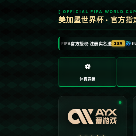
公司新闻
技术问题