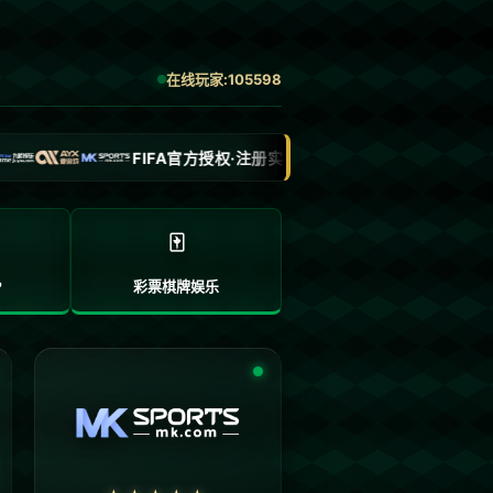
闻资讯
联系我们
0512-7295257
News
新闻中心