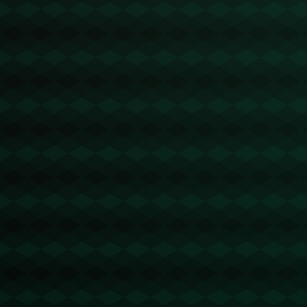
传球和突破都精准无误，体现了凯尔特人教
得分能力。此役的胜利，是团队合作与高效