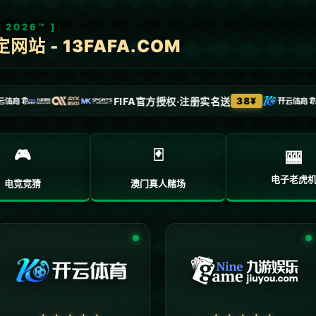
网站首页
公司简介
产品中心
新