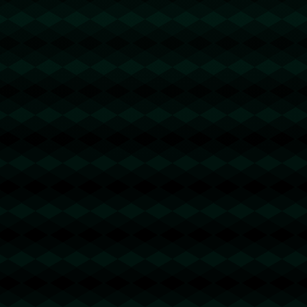
比賽鞋．全馬跑手全紀錄.
地址:辽宁省本溪市本溪满族自治县碱厂镇
电话
网站首页