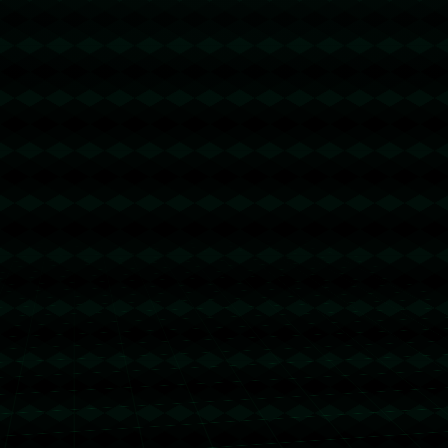
作的团队精神。
上一篇：梅西破門收獲代表阿根廷參與的第157球！超越C羅成歷史第一人！.
下一篇：問100個香港跑步人推介跑鞋4｜比賽鞋．全馬跑手全紀錄.