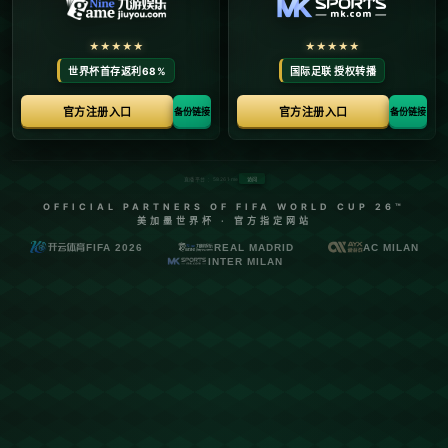
【中甲】逆境扳平后门将扑点，广州队主场守得艰难一
分.
日期:2026-05-18
**广州队逆境扳平，门将扑点力保主场一分**