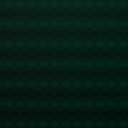
萊羅也是如此。他在宣布退役时表示：“足球是我的生命，但有
更是为迎接一段新旅程的开始积蓄力量。
**
。许多球员在退役后面临着**职业转换的挑战**，他们需要重
新的生活角色中，例如进入教练行业、成为足球分析师，甚至投