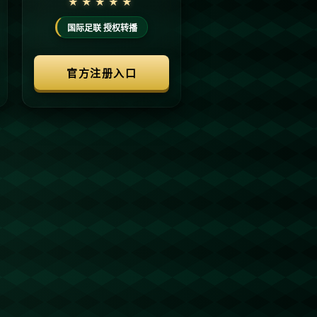
.
多球迷唏嘘不已。他在球场上的风采与卓越
利亚雷亚尔逐渐崭露头角。2012年，巴萊羅转
球与进球瞬间。他以其**精准的控球**及
了更多的创造力，使得蓝黑军团在意甲联赛中频
仅赢得了球迷们的喝彩，更是成为年轻球员