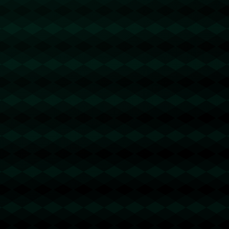
足球的青年。对于那些希望追寻足球梦想的
员身份，但他的名字将在足球史上永不磨
中永恒的经典。
秘鲁利马国际矿业展 ｜ 智汇南美，掘金未来.