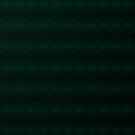
时候，我们需要做出新的选择，迎接生活的
新找到自己的定位和激情。像巴萊羅这样智
身于公益事业。