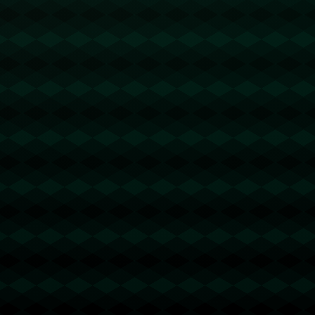
仍将长久流传。他在球场上的坚持与智慧，无形中激励着那些热爱
仅是才华的体现，更是对于体育精神的坚持与热爱。
对每一位热爱足球的人来说，一种感动与启迪。虽然他告别了球
职业生涯每一阶段的奋斗与坚持，这无疑成为所有足球爱好者心
：擊敗曼聯！.
下一篇：2026