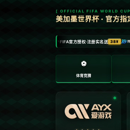
公司新闻
技术问题