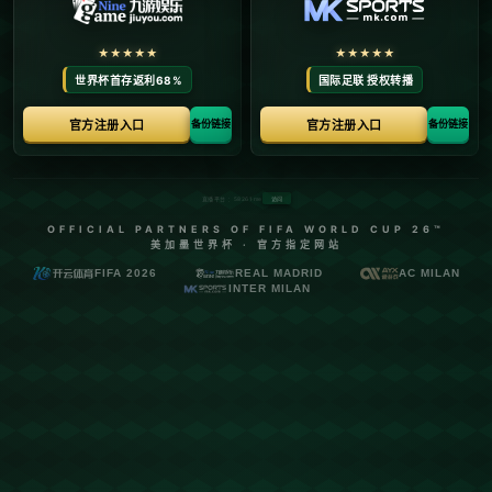
雷霆队本赛季对东部球队的不可战胜记录将震慑潜在总
决赛对手.
日期:2026-05-18
**雷霆队：东部球队的克星，潜在总决赛对手的噩梦**
雷霆队在本赛季的表现无疑成为职业篮球界的一大亮点。他们面对东部球队时
展现出的**无懈可击的战斗力**，不仅令球迷兴奋，更使潜在的总决赛对手感
到担忧。在这场篮球盛宴中，雷霆队凭借出色的防守和进攻策略，书写了一段
传奇。
**雷霆队本赛季对东部球队的完美记录**，并非偶然。这背后隐藏着管理层精
准的决策以及教练团队的智慧策略。雷霆队通过分析东部球队的战术打法，采