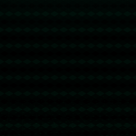
其对东部球队的全面压制，将继续在赛场上展现他们的霸主风范，对潜在的总
决赛对手形成持续威慑。
上一篇：馬爾代夫隊長阿什法克宣布感染新冠病毒確定無緣世預賽.
下一篇：《馬卡報》：姆巴佩薪水不會過高，皇馬將在簽字費和獎金方面提供
補充待遇.