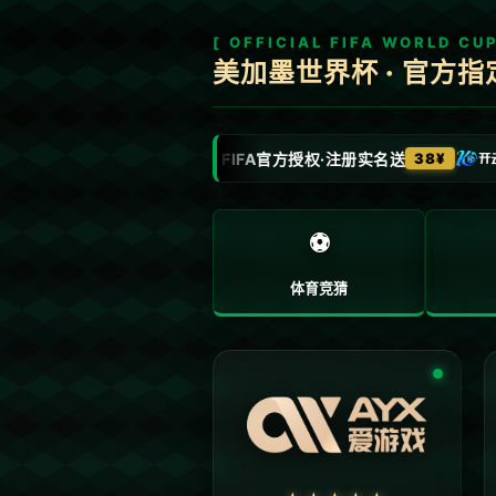
公司新闻
技术问题