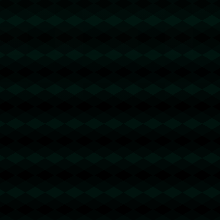
为突出。她不仅屡次在关键时刻得分，还多次抢断对手，显示出
她的出色表现，吸引了许多球队的关注，这也为她将来的职业发
他们在大马职篮联赛的强大形象。通过不断优化战术策略与提高
煌，为篮球爱好者献上一场场精彩绝伦的比赛。
人赔了夫人又折兵.
下一篇：欧冠出