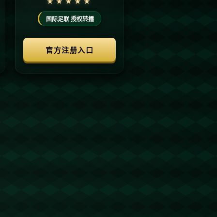
2连胜.
赛正逐渐成为马来西亚篮球界的重要赛事，
连胜的佳绩。这场胜利不仅展示了金鹿队的