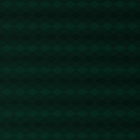
终难以跟上节拍。在与南虎队的较量中，金