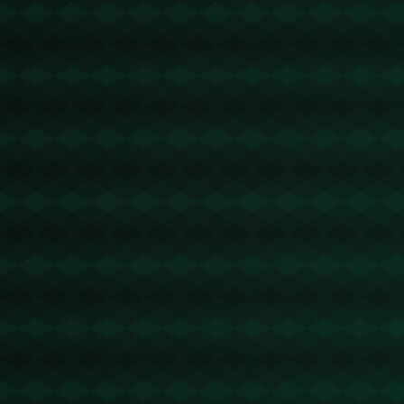
在前一场比赛中，金鹿队已经给对手留下了