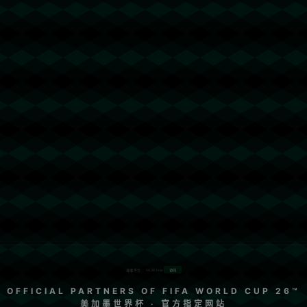
地址:辽宁省本溪市本溪满族自治县碱厂镇
电话
网站首页