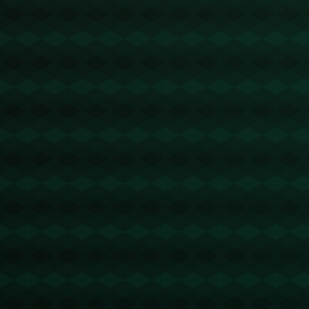
鹿队延续了这种战术策略。虽然南虎队在赛前
**领先优势的获取与巩固**
比赛开始阶段，金鹿队很快就建立起微弱的
关键时刻，金鹿队多次成功抢断并实施快攻
略的精确把控。
**团队之间的化学效应**
**金鹿队员之间的高度默契**是此场比
缝合作不仅仅是技战术上的训练成果，更是
队，这充分说明团队合作的重要性。