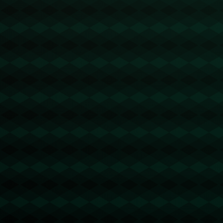
---
### **總結：英格蘭迎來3連勝，奠定小組
隨著這場勝利，英格蘭在世預賽歐洲區的小
步。
對於波蘭來說，此役雖然未能取勝，但球員
**關鍵詞：世預賽英格蘭、凱恩點射、馬