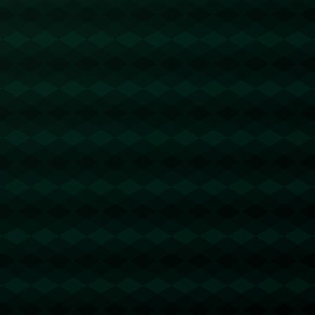
球隊在卡塔爾世界杯之路上邁出了關鍵一
們依舊有實力在後續的比賽中捲土重來。