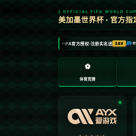
公司新闻
技术问题