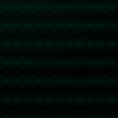
推荐：周日001荷甲-特温特VS威廉二世.