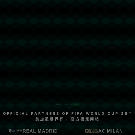
地址:辽宁省本溪市本溪满族自治县碱厂镇
电话
网站首页