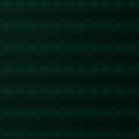
場，第58分鐘，波蘭隊抓住英格蘭防線的
區。
中後場防守逐漸穩住局勢，再次掌控比賽節
。一次角球進攻中，馬奎爾高高躍起，力壓波
攻端更是成為取勝的功臣，為英格蘭的勝利
格蘭充分利用了定位球的優勢和個人能力的
球隊的進攻更加多元化。
了波蘭後衛的弱點。此外，缺少萊萬多夫斯