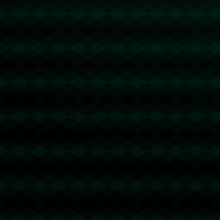
上一篇：东体：浙江队将在迪拜过年 正式