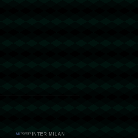
:0512-7295257
邮箱:admin@28toto.com
关于我们
产品中心
新闻资讯
联系我们