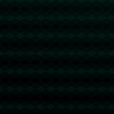
*综上所述*，巴萨本赛季防守端的问题不
整，还要进行长期的深层次改革。只有全面