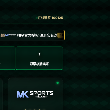
闻资讯
联系我们
0512-7295257
News
新闻中心