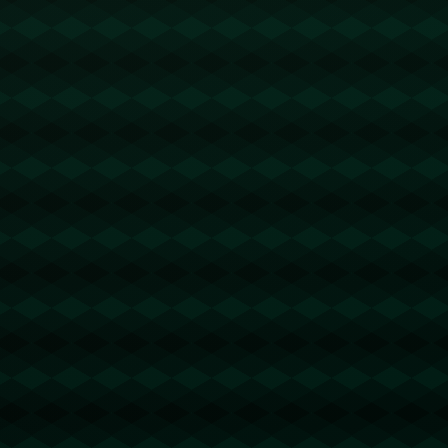
适应能力变得尤为重要*。巴萨在进攻端上一直坚持传控打法，
能力与执行力。然而，现阶段巴萨的战术调整似乎未能跟上步伐
的进攻在西甲乃至欧洲赛场披荆斩棘。譬如，在2014-201
处于低位。这种双管齐下的方法无疑是巴萨重返巅峰的关键。现