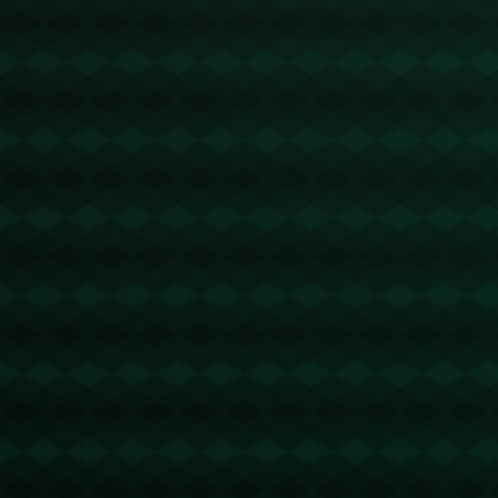
根据本赛季的数据统计，巴萨的*场均丢球
巴萨的球迷感到不安，也对球队成绩带来直
**人员调配的挑战**
**巴塞罗那防守问题的另一个因素**在于
响了整体防守水平。后防球员之间缺乏默契