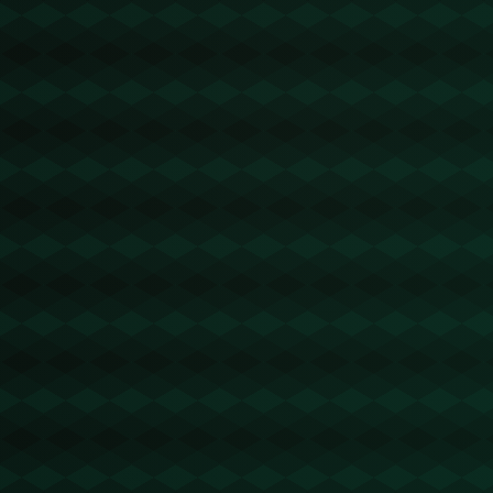
**数据揭示问题**