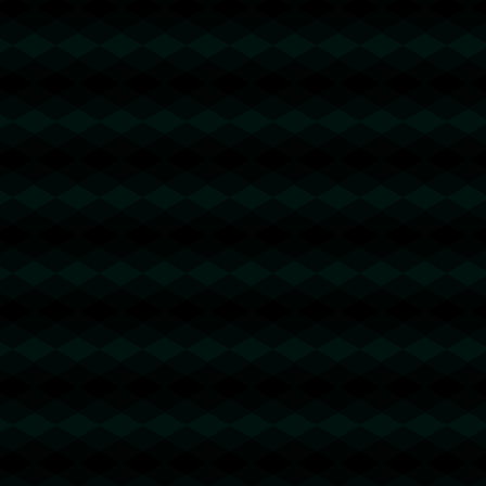
仁3-0十人药厂.
下一篇：财报出问题西媒：西
地址:辽宁省本溪市本溪满族自治县碱厂镇
电话
网站首页