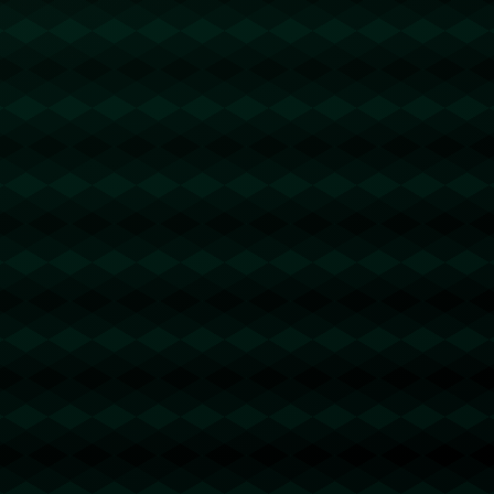
或在进攻端帮助有限，或在防守端难以对抗
人曾在2020年夺冠赛季时拥有霍华德和麦
来看，公牛的崛起并非偶然。首先，他们在中
成长，都让对手防线难以喘息。而在外线方
意力向内挤压，结果德罗赞和拉文频频在外
术执行能力非常稳定。
们已经不容忽视。尤其是在内线优势和轮换
大舞台上，或许会成为搅动东部格局的一股
贵如何继续展现锋芒，或许将是赛季的最大