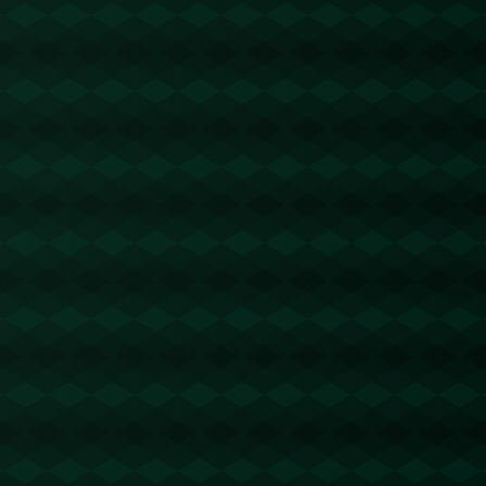
，联手搅乱了湖人的防守体系。首先是球队
0分和9个篮板。此外，德拉蒙德则在第二阵
能力明显受限。尤其在第四节，公牛通过内
这一点来撑起内线攻防体系。然而戴维斯虽
**缺乏足够的篮板保护**，而这在与公