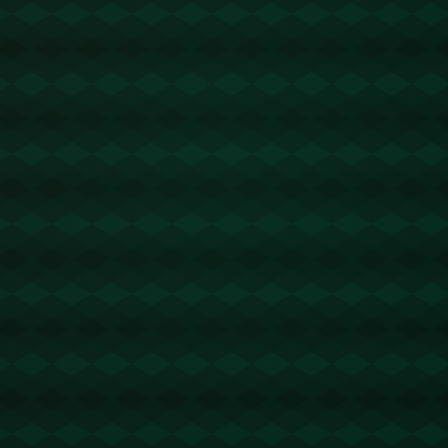
防俱佳**，三大中锋——武切维奇、德拉蒙德以及小将布拉德利
篮和低位背身单打，让湖人防线不得不收缩，最终全场砍下了2
分**表现占据优势，成为湖人替补席的一道噩梦。
斯），但戴维斯在面对对方凶狠的中锋轮番消耗时，体能和对抗
希望。
*
防守不足**的问题。在过去的几个赛季中，湖人一直依赖戴维斯
中锋球员时，单兵防守显然不够完善。此外，湖人的另一个问题是