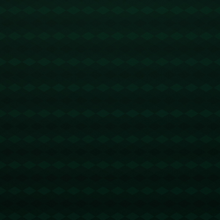
再看上海海港的比赛，其执法院官为韩国知名裁判金大容。他被中超球队熟知
的原因，不仅在于其快速、果断的判罚，还在于多次“保留争议”的判罚结果。
例如，2022年上海海港对阵全北现代的比赛中，他曾因一次禁区手球争议点球
判罚引发了中韩球迷持续的线上讨论。而这一次，金大容的再度归位，其执法
尺度是否稳定，让人拭目以待。
至于山东泰山的比赛，则由伊朗的法加尼主裁吹罚。这位裁判无论是在中超还
是亚冠赛场上，都有足够多的亮相机会。他执法山东泰山比赛历史较多，尤其
是在2019年中超赛场上的判罚风格，让他在中国球迷中积累了复杂口碑。**外
界分析认为，法加尼对中国队伍整体打法较为熟悉，也使得山东泰山需要更注
重比赛细节和纪律。**
### **裁判的“熟悉度”，是利还是弊？**
对于中超球队来说，裁判是“熟人”是否意味着优势？这需要一分为二来看。首
先，从积极的一面看，由于裁判对中超球队的技术风格、战术特点了解相对清
楚，执法时可能能更准确地判断比赛中的情况，对中超球队来说避免了部分因
“陌生”而产生的误解。比如金大容对上海海港的多次执哨，球员在面对他的判
罚风格时已经有相应的心理准备，这有助于减少不必要的纪律问题导致的失
分。