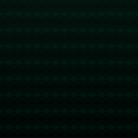
但从另一角度来看，**熟悉的裁判也意味着“翻旧账”的可能性。**一旦裁判因
以往的争议判罚在心理上对球员形成刻板印象，甚至一种潜在的“光环效应”，
可能在关键时刻偏向对手做出不利判罚。例如，卡希尔在过往比赛中对某些防
守拉拽动作的严格吹罚，已让不少中超球队吃过苦头。
### **大环境下的公平与专家分析**
亚冠裁判安排向来以公正、经验丰富为标准，但这并不意味着裁判在任何情况