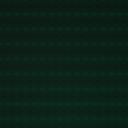
在一场备受期待的NBA常规赛中，洛杉矶快船以压倒性的优势以**132-100**
轻取布鲁克林篮网。这场比赛令球迷为之兴奋，无论是快船的攻防两端的完美
表现，还是篮网在重压之下表现出的挣扎，这场比赛都为本赛季增添了浓墨重
彩的一笔。以下，我们将深度评述这场比赛中的球员表现以及关键战术，带你
领略双方球队的亮点和不足。
### **快船全队火力全开：明星球员引领胜利**
快船的胜利无疑得益于他们的核心球员和团队配合。本场比赛，**科怀·伦纳德
（Kawhi Leonard）**表现神勇，他全场砍下28分，同时贡献8篮板和5助攻。
伦纳德以精准的中距离投篮和高效的防守再次证明自己是快船阵中不可缺少的
定海神针。