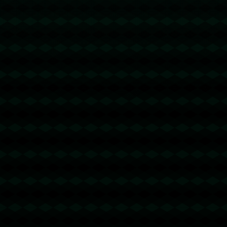
队应有的素质。而篮网在核心球员缺阵时暴露出的防守短板和替补阵容弱势，
则提醒球迷一支争冠球队不仅需要明星球员，也需要完善的团队构建。
关键词在文章中自然融入，如“快船”、“篮网”、“NBA比赛”、“科怀·伦纳德”、
“保罗·乔治”以及“防守漏洞”等，从内容到结构都力求清晰连贯，为读者提供高
价值的专业评述。
上一篇：舒马赫纪录片推迟上映 制作方：料太多要花更多时间.
下一篇：紐卡斯爾隊飛往米蘭的航班延誤 違反歐足聯賽前準備規定.