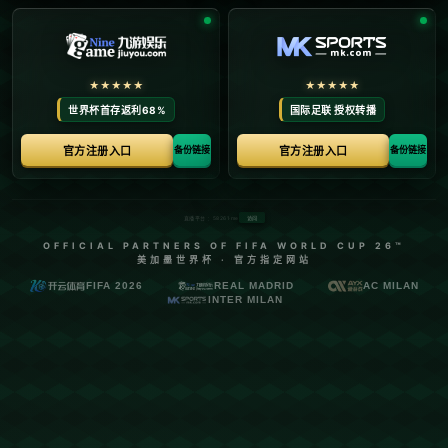
快船以132-100轻取篮网 球员表现评述.
日期:2026-05-18
**快船以132-100轻取篮网 球员表现评述：全面解析一场精彩对决**