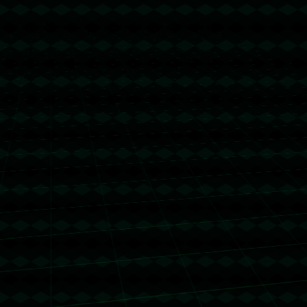
地址:辽宁省本溪市本溪满族自治县碱厂镇
电话:0512-7295257