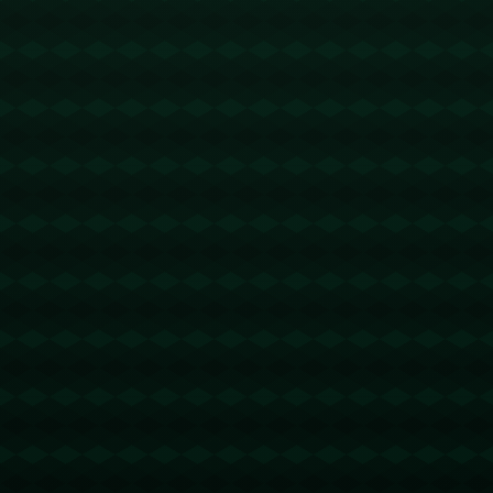
文·杜兰特（Kevin Durant）**因伤缺阵，再加上明星后卫**凯里·欧文
（Kyrie Irving）**未能发挥出应有的统治力，篮网的整体进攻效率大打折
扣。欧文虽然得到24分，但其命中率只有41%，未能在关键时刻给予球队更稳
定的进攻支持。
此外，篮网的内线防守几乎全面失守。快船利用多次挡拆和内线强攻频频得
手，展现出了篮网防守体系的不足。内线球员如尼克·克拉克斯顿（Nic
Claxton）在面对快船的高效攻击时显得力不从心，全场比赛的护框能力相对一
般，无法阻止伦纳德和乔治等人的冲击。
**篮网替补阵容**表现也不够亮眼，比分落后的情况下替补球员无法提供足够
的火力支持，这让篮网始终处于追分的艰难境地。
### **关键战术解析：快船为何能锁定胜局**
快船的成功不仅来源于球员的个人发挥，更是他们战术体系的胜利。本场比赛
中，快船主教练泰伦·卢（Tyronn Lue）制定了一套稳健的攻防策略。首先，
快船通过频繁的防守切换限制篮网的外线投篮，迫使欧文等人不得不在对抗下
命中中距离。这种针对性防守有效降低了篮网的得分效率。