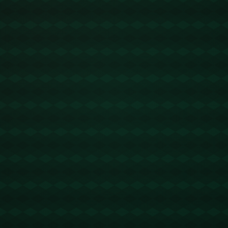
这场比赛原本只是例行的常规赛，但由于双方近期状态波动较大，战局早早进
入白热化。比赛进行到第三节时，活塞队与森林狼队的两名球员在篮下抢位时
发生了肢体对抗。伴随着火药味愈发浓烈，局势迅速升级，甚至带来了更大规
模的冲突。这一情景不仅让现场观众哗然，也让两队教练的应对策略成为赛后
讨论的重点。
活塞主帅在采访时说道：“我不是要为任何球员开脱，**但当一个教练站在场边
时，他的行为其实会深刻影响球队态度**。在这次冲突中，我确实注意到一些
不得体的举动。”
## **教练的场边动作：挑衅还是调节？**
冲突发生后的视频回放显示，当场上的情绪愈发焦灼时，森林狼队主教练在场
边多次挥手，似乎在向裁判请求解释，但他的动作在不同角度的镜头中却显得
颇为具争议。一些球迷指出，他的肢体语言和表情不仅没有缓解局势，反而可
能激化了场上的对立情绪。另外，有媒体报道，当活塞队的某位球员试图拉开
冲突人群时，森林狼队教练的语调中甚至出现了情绪化的“指责式言辞”。
对此，活塞主帅解释道：“篮球是一项激烈的运动，我们都理解比赛期间的情绪
波动。但此时，教练必须记住自己是球队的领导者，而不仅仅是一名局外人。
我们需要找到合适的方式来冷静局势，而不是火上浇油。”