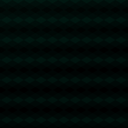
过他精准的罚球和敏锐的内线进攻，我们能
人技术的成熟，更是战略上的成功。**
备极高的搜索潜力。通过自然地嵌入这些关键
测，增加文章的深度和吸引力。
果。骑士和活塞的比赛，不仅展示了球员们
或将继续出现，成为影响比赛结果的重要因