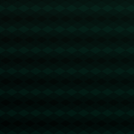
**比赛背后的逻辑**
为何这场比赛会出现如此大量的罚球？首先
对身体素质相当的对手时，防守方采取更多
都可能成为对方得分的机会。**严格的判
**案例分析**