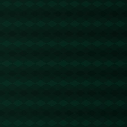
的记录，足见两队在进攻过程中多次突破对
得30分。**罚球不仅仅是得分，更是一种