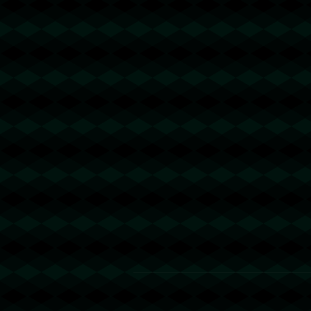
上一篇：意媒：米兰考虑在法布雷加斯，萨