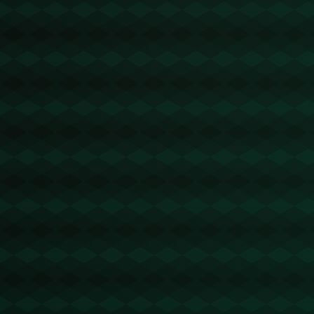
**罚球的重要性**
在篮球比赛中，罚球通常是球队提高得分效
方防线，对方玩家频频犯规导致大量罚球机
心理战术，影响比赛走向的重要因素。**