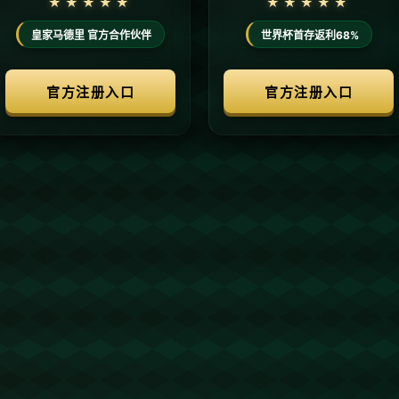
骑士全场38罚29中&活塞35罚30中 两
日期:2026-05-18
中，骑士和活塞的比赛引发了广泛关注。两队在比赛中的罚球表现
计共进行73次罚球。这场罚球马拉松不仅展示了两队对于内线攻击