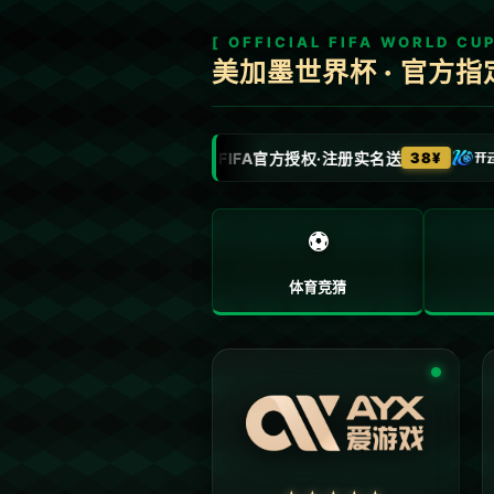
公司新闻
技术问题