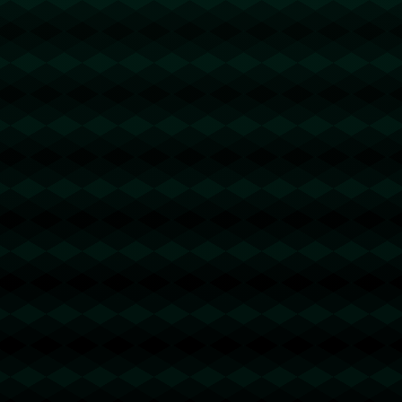
次制造对手犯规，通过罚球为球队【骑士】获得了宝贵分数。通
分上取得了优势，还扰乱了活塞的防守节奏。**这不仅显示了个
罚球”、“活塞罚球”、“罚球技巧”、“NBA罚球”这些关键词具
。同时，可以添加关于此类比赛的统计数据以及对未来比赛的预
比赛中罚球的重要性，以及如何通过精确的罚球技术来影响比赛结
得失的精彩和魅力。在未来的比赛中，这种“罚球马拉松”的情况