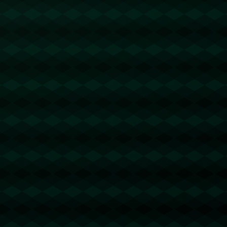
的内线攻击和高效的突破能力而闻名，在面
重要因素之一。在这种比赛中，每一次接触
更加小心和策略性。**