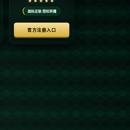
队合计73罚.
尤为突出，各自获得了大量罚球机会。骑士全
的执着，更揭示了比赛中裁判对身体接触判罚