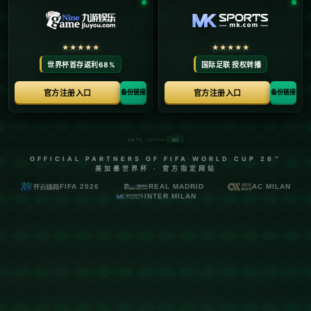
中超第11輪河南嵩山龍門1-0重慶兩江競技 卡蘭加打進
全場唯一進球.
日期:2026-05-18
**河南嵩山龙门1-0重庆两江竞技：卡兰加绝杀，捍卫主场荣誉**
在2023赛季中超联赛第11轮的一场焦点战中，河南嵩山龙门以1-0力克重庆两
江竞技，球队核心外援卡兰加攻入全场唯一进球。这场比赛不仅展现了河南队
强大的团队实力，也再次证明了卡兰加在关键时刻“力挽狂澜”的能力。本文将
通过还原赛场细节、解析双方战术，以及定义本场比赛的关键意义，来全面分
析这场胜利。
### **主场优势尽显，河南嵩山龙门坚持防守反击战术**