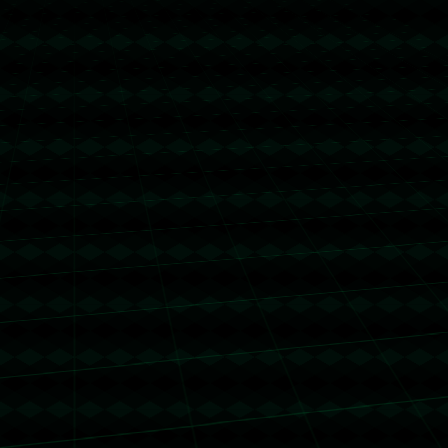
地址:辽宁省本溪市本溪满族自治县碱厂镇
电话:0512-7295257
邮箱:admin@28toto.com
Copyright 2024
多多28大舞台 - 有梦你就来
All Rights by
多多28