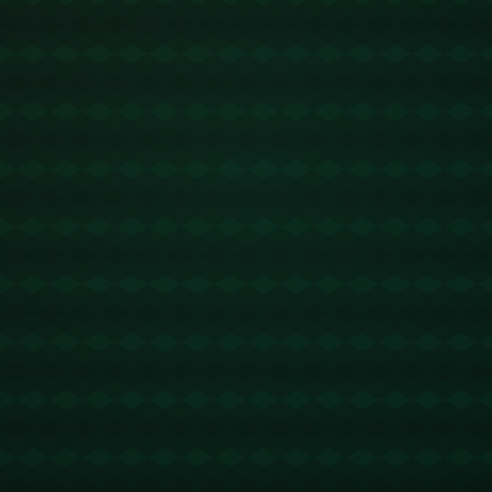
---
### **速战速决，山西队的强势崛起**
比赛一开始，山西队就以高效的攻防对接掌握着主动权。**进攻端方面，山西