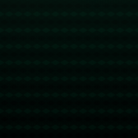
尽管宁波町渥男篮最终输掉了比赛，但球队依旧展现出一些可取之处。**本场
比赛，宁波队年轻球员的拼搏精神值得肯定**。他们在第三节比赛期间一度迫
近比分，通过快速反击和团队篮球将劣势缩小至个位数。
然而，从防守布置来看，宁波男篮仍存在明显问题。山西队的外线射手几乎**
无人看防**，让比赛早早进入了“得分大战”。此外，宁波队在篮板球的控制上
明显落后，全场被山西队抢下了多达18个前场篮板，这也是他们最终失利的重
要原因。
---
### **数据背后的逻辑：山西队更胜一筹**
实际数据揭示了比赛的趋势：山西汾酒男篮全场投篮命中率高达57%，三分命
中率更是接近42%。与之形成对比的是宁波町渥男篮的命中率仅达到45%。**
在两队节奏相近的情况下，这样的命中率差距无疑决定了比赛的走向。**
同时，山西队在助攻方面也以全队35次的表现远远领先于宁波的24次助攻。这
表明山西队在整体配合与球权分享上做到更为出色，而宁波队的进攻更多时候
依赖单打独斗，缺少整体性。
---
### **总结：山西队稳扎稳打冲击更高目标**