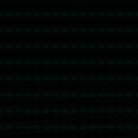
地址:辽宁省本溪市本溪满族自治县碱厂镇
电话:0512-7295257