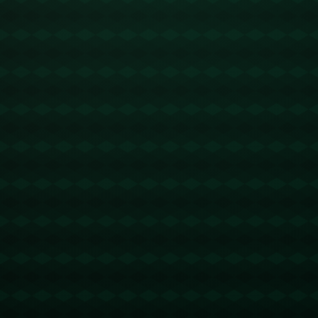
每年，中国U17男足都会进行多期集训，这些培训不仅是为了提高球员的个人
能力，还旨在增强他们的团队协作。*第二期集训尤其重要*，因为它是在第一
期集训的基础上进行的深度训练，目标是在短时间内显著提升球员能力。这期
集训计划由专业的教练团队负责，他们将提供一对一指导，并制定个性化训练
方案，以确保每位球员都能充分发挥其潜力。
**为什么集训如此重要？**首先，集训是球员们锻炼体能、磨练技能的绝佳机
会。通过在高强度的训练环境中磨合，球员们有机会发现自己的优缺点，并在
教练的指导下不断提高。此外，集训还能促进球员之间的了解和默契，这是在
比赛中赢得胜利的关键。
以往的成功案例证明，集训期间的训练效果显著。例如，在去年集训后，U17