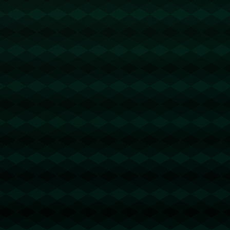
手们的精彩表现为观众带来了无与伦比的观赛体验。**无论是张
对于乒乓球爱好者来说，这不仅是一场视觉盛宴，更是一次深刻