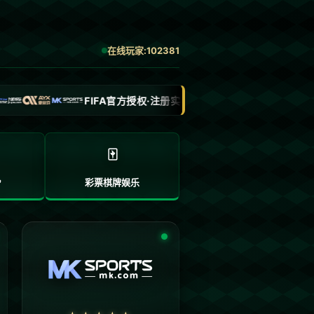
闻资讯
联系我们
0512-7295257
News
新闻中心