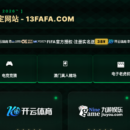
网站首页
公司简介
产品中心
新