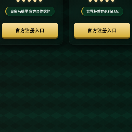
乒乓赛｜ 张本智和反弹夺首胜 林诗栋孙颖
日期:2026-05-18
智和反弹夺首胜，林诗栋孙颖莎2连胜晋16强**
因为赛事集合了世界顶级乒乓球选手，也因为比赛结果将直接影响
失利后通过顽强的精神和策略的调整**成功反弹夺首胜**，引
首挺进16强。
管他在第一场比赛中遇到了一些挫折，被对手压制，但张本迅速
弹能力。他的教练表示，这场胜利不仅仅是**技术的胜利，更是
节奏，令对手难以反攻。
林诗栋和孙颖莎在小组赛中表现得更加稳健**。两位选手在前两
力，轻松赢得了小组赛的胜利，而孙颖莎则凭借全面的防守和快