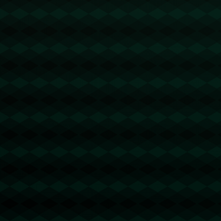
总的来说，2025年亚洲杯赛程过半，选
发挥**，都让人对后续的比赛充满期待。