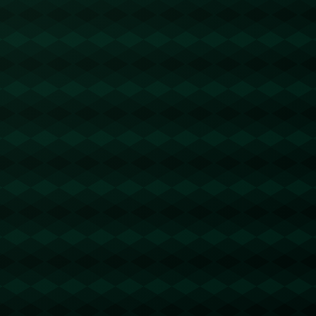
素养和战术调整能力，将对他今后的职业生
之一。
局都是新的挑战。林诗栋和孙颖莎在比赛中
入微，每位选手不仅得到严格的技术训练，