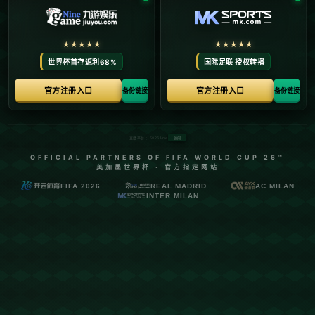
西部第六争夺战勇士反超快船！勇士将坐稳西部前六？
那可未必！.
日期:2026-05-18
**西部第六争夺战勇士反超快船！勇士将坐稳西部前六？那可未必！**
最近一场焦点战让NBA西部排名局势再起波澜！金州勇士凭借一场关键胜利反
超洛杉矶快船，暂时跻身西部第六。虽说这一胜利增强了勇士球迷对季后赛的
期待，但从总体上分析，勇士要想真正坐稳西部前六的位置，恐怕仍面临不小
的挑战。
### 勇士逆袭成功：西部格局再生变数
面对快船，勇士表现出了强大的逆袭能力。**库里和汤普森“水花兄弟”再次引