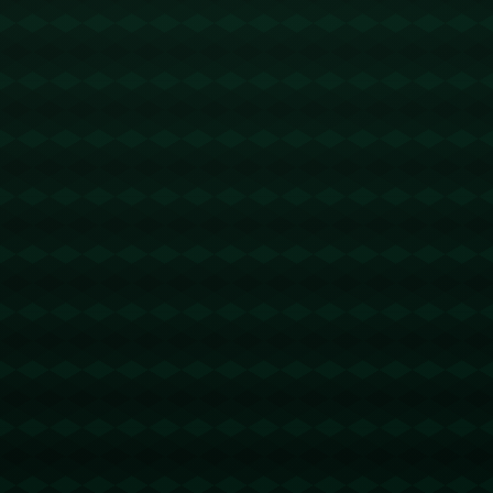
仔细分析赛程和竞争态势，不难发现勇士的挑战远未结束。目前西部中游格局
极为混乱，快船、森林狼、独行侠等球队的战绩彼此接近，小小差距就可能成
为排名间的分水岭。此外，勇士在接下来的赛程中将连续遭遇强队，例如掘
金、灰熊等。**球队需要在面对联盟强敌时保持稳定输出，否则稍有差池就可
能被其他球队反超。**
勇士本赛季也暴露出许多问题。**客场战绩差一直是球队的“阿喀琉斯之踵”
**。尽管主场作战的胜率足够高，但一旦离开主场，他们的表现往往大打折
扣。数据显示，勇士的客场胜率在西部排名中垫底，与其他竞争对手相比极为
不利。同时，球队的轮转阵容深度仍然存在隐忧，上半赛季多位关键球员的伤
病史也表明，勇士在身体状态方面面临潜在风险。
### 快船、森林狼虎视眈眈：西部争六无缝隙可钻
勇士要守住第六，首先得应对快船的强势反扑。毫无疑问，快船具备随时扭转
局势的实力——乔治和伦纳德的全明星水平、泰伦·卢的战术调整能力，以及深
厚的替补阵容都不是勇士能够轻视的因素。更重要的是，快船在接下来的赛程
中相对轻松，预计将借此机会迅速调整状态。
与此同时，森林狼的崛起同样不容忽视。**在爱德华兹、戈贝尔等球星的引领
下，森林狼在防守端的韧性和反击速度逐步提升**，而这正是勇士所忌惮的风